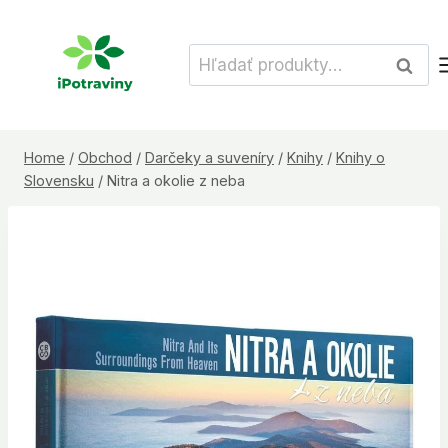
Skip
to
Hľadať:
Vyhľad
content
Home
/
Obchod
/
Darčeky a suveníry
/
Knihy
/
Knihy o
Slovensku
/
Nitra a okolie z neba