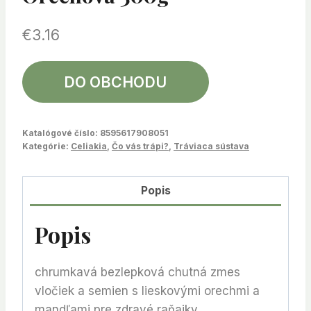
€
3.16
DO OBCHODU
Katalógové číslo:
8595617908051
Kategórie:
Celiakia
,
Čo vás trápi?
,
Tráviaca sústava
Popis
Popis
chrumkavá bezlepková chutná zmes
vločiek a semien s lieskovými orechmi a
mandľami pre zdravé raňajky