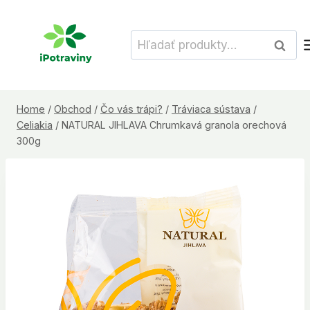
Skip
to
Hľadať:
Vyhľad
content
Home
/
Obchod
/
Čo vás trápi?
/
Tráviaca sústava
/
Celiakia
/
NATURAL JIHLAVA Chrumkavá granola orechová
300g