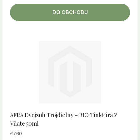
DO OBCHODU
AFRA Dvojzub Trojdielny – BIO Tinktúra Z
Vňate 50ml
€
7.60