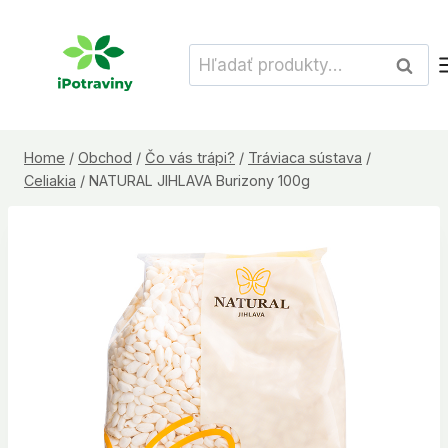
Skip
to
Hľadať:
Vyhľad
content
Home
/
Obchod
/
Čo vás trápi?
/
Tráviaca sústava
/
Celiakia
/
NATURAL JIHLAVA Burizony 100g