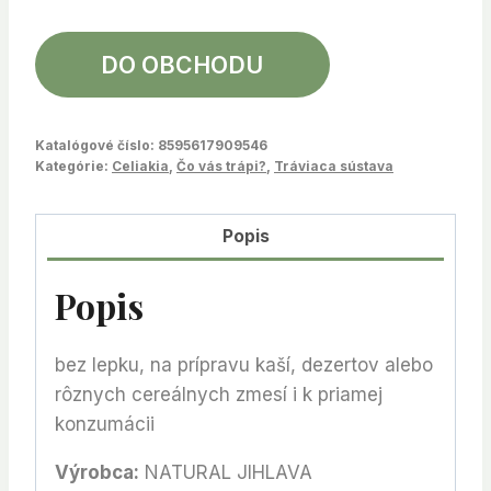
DO OBCHODU
Katalógové číslo:
8595617909546
Kategórie:
Celiakia
,
Čo vás trápi?
,
Tráviaca sústava
Popis
Popis
bez lepku, na prípravu kaší, dezertov alebo
rôznych cereálnych zmesí i k priamej
konzumácii
Výrobca:
NATURAL JIHLAVA