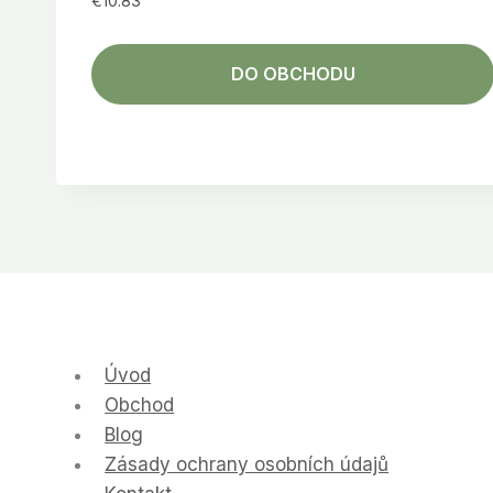
€
10.83
DO OBCHODU
Úvod
Obchod
Blog
Zásady ochrany osobních údajů