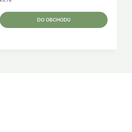
€
6.78
DO OBCHODU