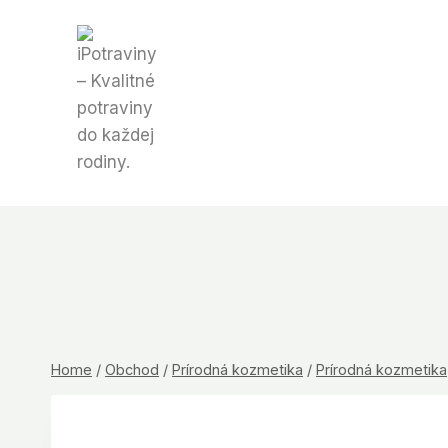
Skip
to
content
Home
/
Obchod
/
Prírodná kozmetika
/
Prírodná kozmetika