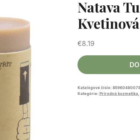
Natava T
Kvetinov
€
8.19
DO
Katalógové číslo:
8596048007
Kategórie:
Prírodná kozmetika