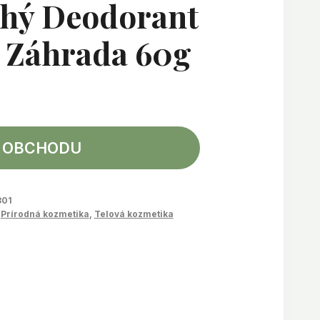
uhý Deodorant
á Záhrada 60g
 OBCHODU
801
,
Prírodná kozmetika
,
Telová kozmetika