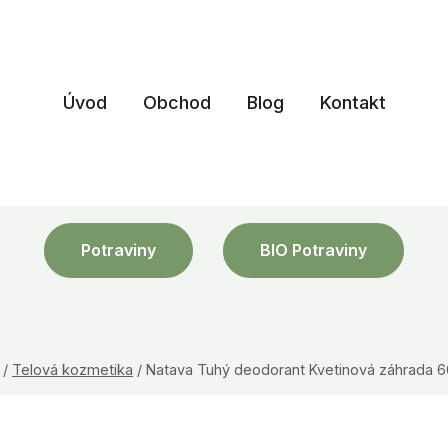
Úvod
Obchod
Blog
Kontakt
Potraviny
BIO Potraviny
/
Telová kozmetika
/
Natava Tuhý deodorant Kvetinová záhrada 