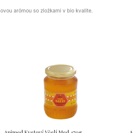
ovou arómou so zložkami v bio kvalite.
Apimed Kvetový Včelí Med 470g
A