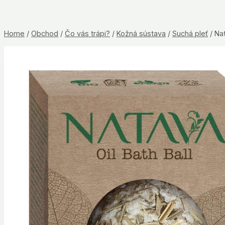
Home
/
Obchod
/
Čo vás trápi?
/
Kožná sústava
/
Suchá pleť
/
Na