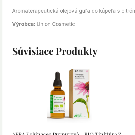
Aromaterapeutická olejová guľa do kúpeľa s citrón
Výrobca:
Union Cosmetic
Súvisiace Produkty
AFRA Echinacea Purpurová – BIO Tinktúra Z