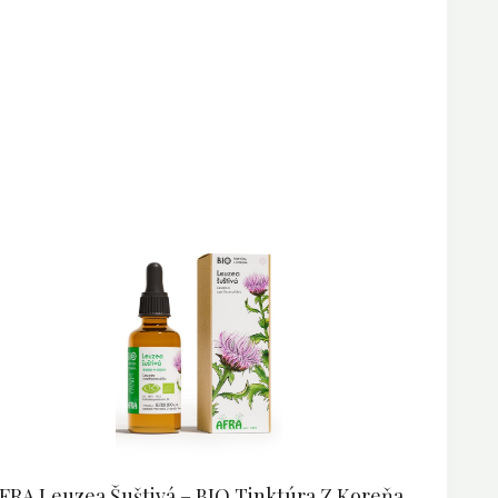
FRA Leuzea Šuštivá – BIO Tinktúra Z Koreňa