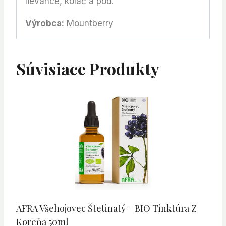
lievance, koláč a pod.
Výrobca:
Mountberry
Súvisiace Produkty
AFRA Všehojovec Štetinatý – BIO Tinktúra Z
Koreňa 50ml