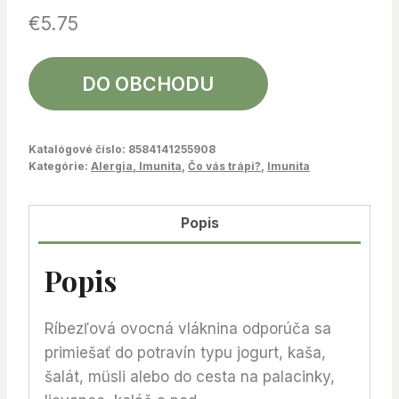
€
5.75
DO OBCHODU
Katalógové číslo:
8584141255908
Kategórie:
Alergia, Imunita
,
Čo vás trápi?
,
Imunita
Popis
Popis
Ríbezľová ovocná vláknina odporúča sa
primiešať do potravín typu jogurt, kaša,
šalát, müsli alebo do cesta na palacinky,