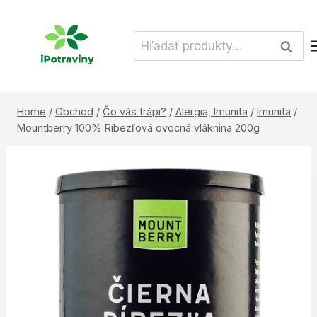
Skip
to
Hľadať:
Vyhľad
content
Home
/
Obchod
/
Čo vás trápi?
/
Alergia, Imunita
/
Imunita
/
Mountberry 100% Ríbezľová ovocná vláknina 200g