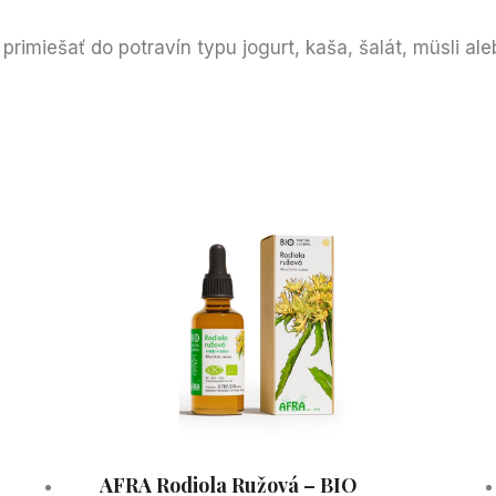
imiešať do potravín typu jogurt, kaša, šalát, müsli ale
AFRA Rodiola Ružová – BIO