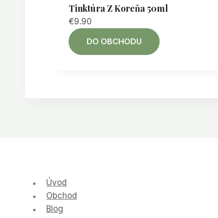
Tinktúra Z Koreňa 50ml
€
9.90
DO OBCHODU
Úvod
Obchod
Blog