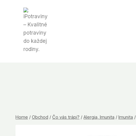
Skip
to
content
Home
/
Obchod
/
Čo vás trápi?
/
Alergia, Imunita
/
Imunita
/