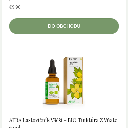
€
9.90
DO OBCHODU
AFRA Lastovičník Väčší – BIO Tinktúra Z Vňate
50ml