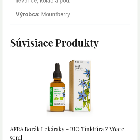
lievance, koláč a pod.
Výrobca:
Mountberry
Súvisiace Produkty
AFRA Borák Lekársky – BIO Tinktúra Z Vňate
50ml