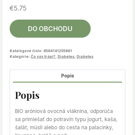
€
5.75
DO OBCHODU
Katalógové číslo:
8584141255861
Kategórie:
Čo vás trápi?
,
Diabetes
,
Diabetes
Popis
Popis
BIO aróniová ovocná vláknina, odporúča
sa primiešať do potravín typu jogurt, kaša,
šalát, müsli alebo do cesta na palacinky,