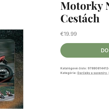
Motorky 
Cestách
€
19.99
DO
Katalógové číslo:
97880814412
Kategórie:
Darčeky a suveníry
,