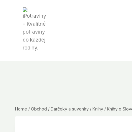
Skip
to
content
Home
/
Obchod
/
Darčeky a suveníry
/
Knihy
/
Knihy o Slo