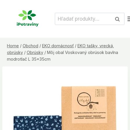
Skip
to
Hľadať:
Vyhľad
content
Home
/
Obchod
/
EKO domácnosť
/
EKO tašky, vrecká,
obrúsky
/
Obrúsky
/
Môj obal Voskovaný obrúsok bavlna
modrotlač L 35x35cm