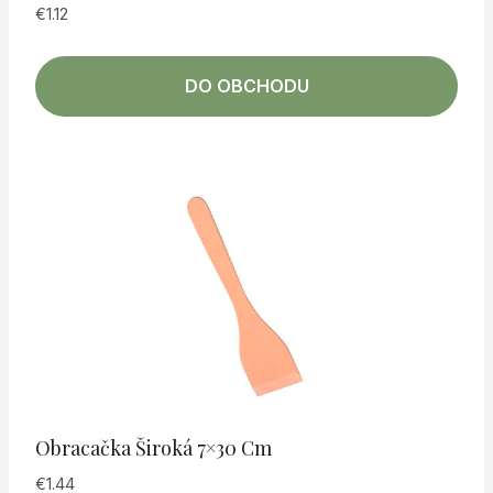
€
1.12
DO OBCHODU
Obracačka Široká 7×30 Cm
€
1.44