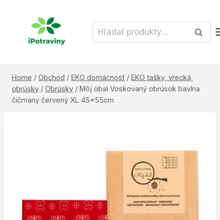
Skip
to
Hľadať:
Vyhľad
content
Home
/
Obchod
/
EKO domácnosť
/
EKO tašky, vrecká,
obrúsky
/
Obrúsky
/
Môj obal Voskovaný obrúsok bavlna
čičmany červený XL 45x55cm