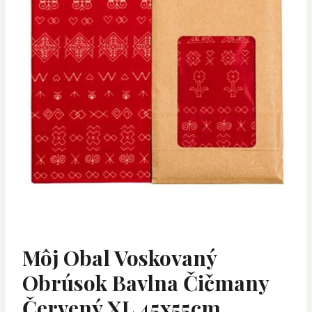
Môj Obal Voskovaný
Obrúsok Bavlna Čičmany
Červený XL 45x55cm