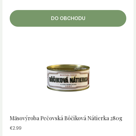
DO OBCHODU
Mäsovýroba Pečovská Bôčiková Nátierka 280g
€
2.99