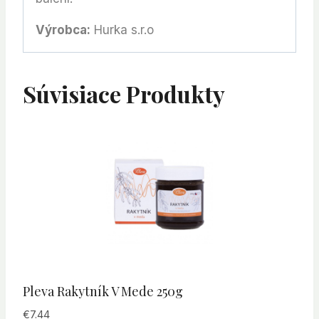
Výrobca:
Hurka s.r.o
Súvisiace Produkty
Pleva Rakytník V Mede 250g
€
7.44