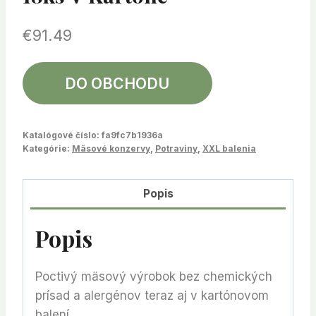
€
91.49
DO OBCHODU
Katalógové číslo:
fa9fc7b1936a
Kategórie:
Mäsové konzervy
,
Potraviny
,
XXL balenia
Popis
Popis
Poctivý mäsový výrobok bez chemických
prísad a alergénov
teraz aj v kartónovom
balení.