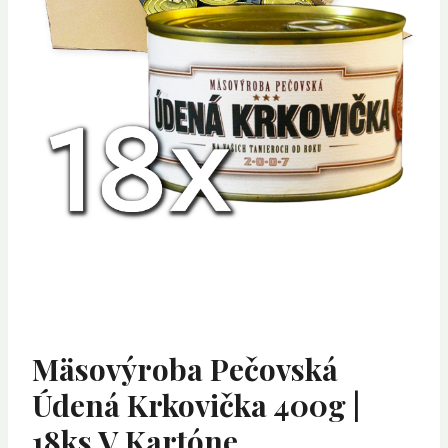
Mäsovýroba Pečovská
Údená Krkovička 400g |
18ks V Kartóne