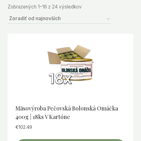
Zoradené
Zobrazených 1–16 z 24 výsledkov
podľa
najnovších
Mäsovýroba Pečovská Bolonská Omáčka
400g | 18ks V Kartóne
€
102.49