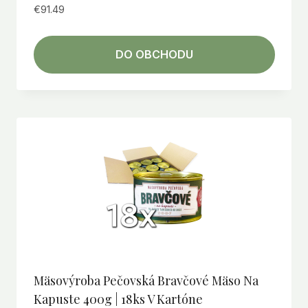
€
91.49
DO OBCHODU
Mäsovýroba Pečovská Bravčové Mäso Na
Kapuste 400g | 18ks V Kartóne