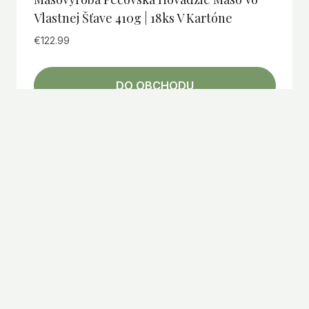
Vlastnej Šťave 410g | 18ks V Kartóne
€
122.99
DO OBCHODU