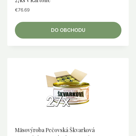
27ks V Kartóne
€
76.69
DO OBCHODU
Mäsovýroba Pečovská Škvarková