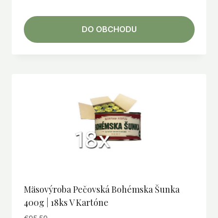
DO OBCHODU
Mäsovýroba Pečovská Bohémska Šunka
400g | 18ks V Kartóne