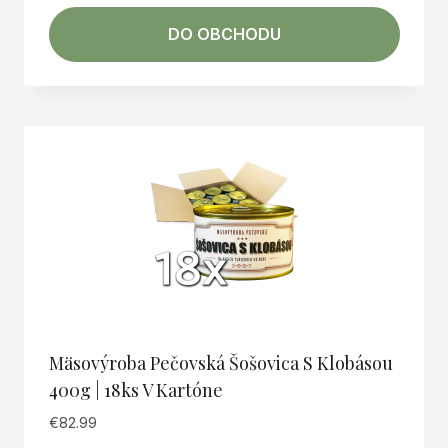
DO OBCHODU
Mäsovýroba Pečovská Šošovica S Klobásou
400g | 18ks V Kartóne
€
82.99