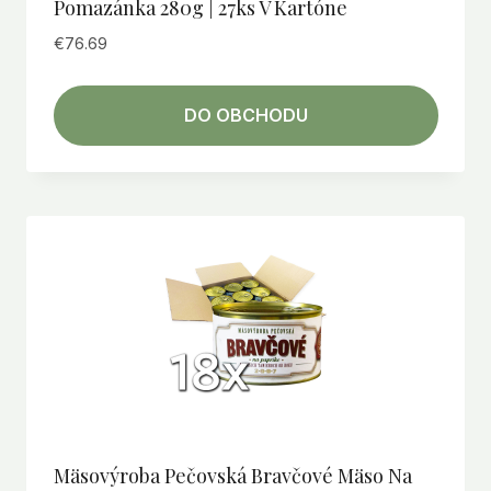
Pomazánka 280g | 27ks V Kartóne
€
76.69
DO OBCHODU
Mäsovýroba Pečovská Bravčové Mäso Na