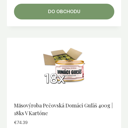
DO OBCHODU
Mäsovýroba Pečovská Domáci Guľáš 400g |
18ks V Kartóne
€
74.39