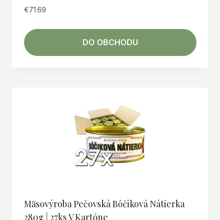
€
71.69
DO OBCHODU
Mäsovýroba Pečovská Bôčiková Nátierka
280g | 27ks V Kartóne