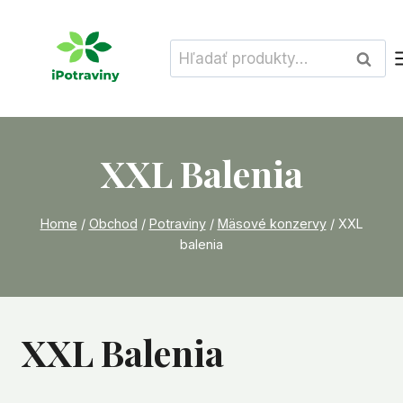
Skip
to
Hľadať:
Vyhľad
content
XXL Balenia
Home
/
Obchod
/
Potraviny
/
Mäsové konzervy
/
XXL
balenia
XXL Balenia