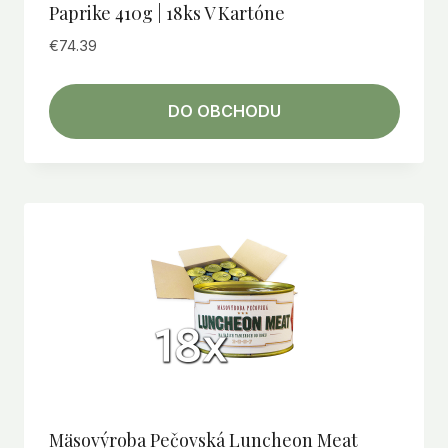
Paprike 410g | 18ks V Kartóne
€
74.39
DO OBCHODU
Mäsovýroba Pečovská Luncheon Meat