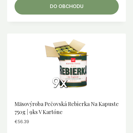
DO OBCHODU
Mäsovýroba Pečovská Rebierka Na Kapuste
750g | 9ks V Kartóne
€
56.39