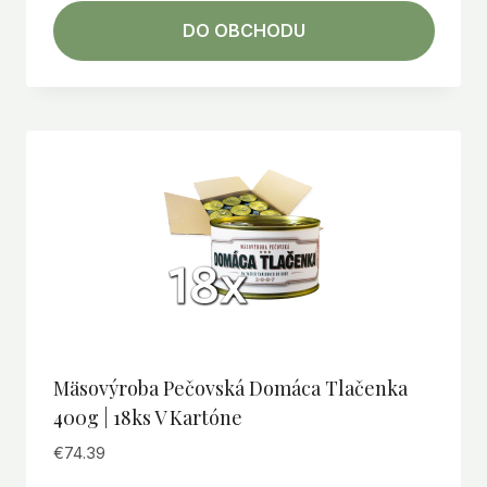
DO OBCHODU
Mäsovýroba Pečovská Domáca Tlačenka
400g | 18ks V Kartóne
€
74.39