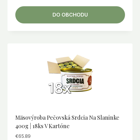
DO OBCHODU
Mäsovýroba Pečovská Srdcia Na Slaninke
400g | 18ks V Kartóne
€
65.89