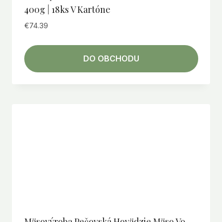
400g | 18ks V Kartóne
€
74.39
DO OBCHODU
Mäsovýroba Pečovská Hovädzie Mäso Vo