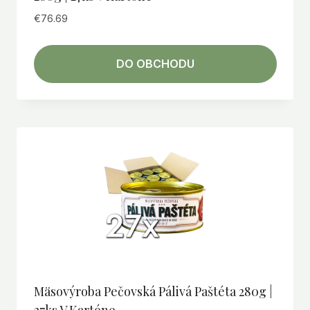
€
76.69
DO OBCHODU
Mäsovýroba Pečovská Pálivá Paštéta 280g |