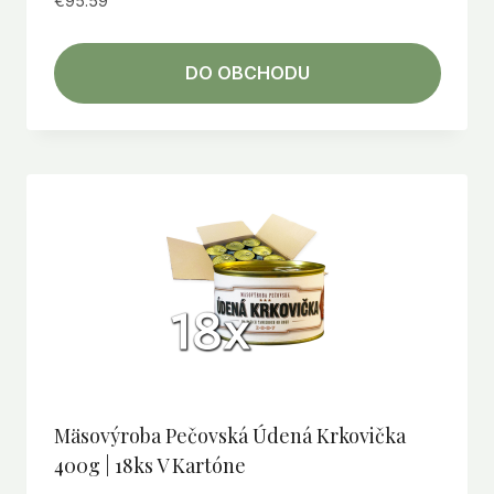
€
95.59
DO OBCHODU
Mäsovýroba Pečovská Údená Krkovička
400g | 18ks V Kartóne