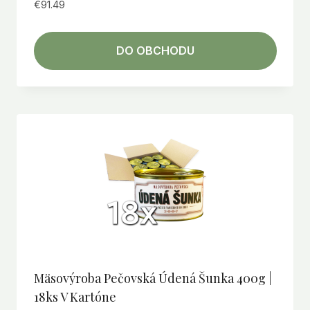
€
91.49
DO OBCHODU
Mäsovýroba Pečovská Údená Šunka 400g |
18ks V Kartóne