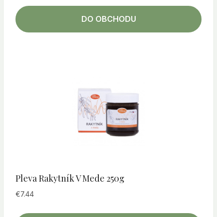
DO OBCHODU
Pleva Rakytník V Mede 250g
€
7.44