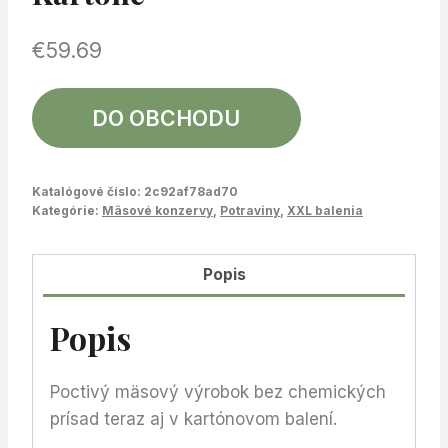
€
59.69
DO OBCHODU
Katalógové číslo:
2c92af78ad70
Kategórie:
Mäsové konzervy
,
Potraviny
,
XXL balenia
Popis
Popis
Poctivý mäsový výrobok bez chemických
prísad
teraz aj v kartónovom balení.