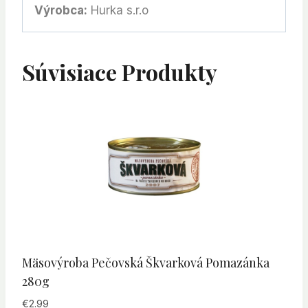
Výrobca:
Hurka s.r.o
Súvisiace Produkty
Mäsovýroba Pečovská Škvarková Pomazánka
280g
€
2.99