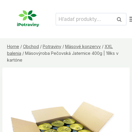
Skip
to
Hľadať:
Vyhľad
content
Home
/
Obchod
/
Potraviny
/
Mäsové konzervy
/
XXL
balenia
/
Mäsovýroba Pečovská Jaternice 400g | 18ks v
kartóne