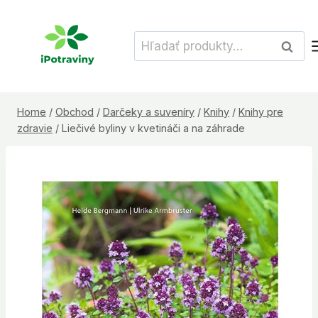
Skip
to
Hľadať:
Vyhľad
content
Home
/
Obchod
/
Darčeky a suveníry
/
Knihy
/
Knihy pre
zdravie
/
Liečivé byliny v kvetináči a na záhrade