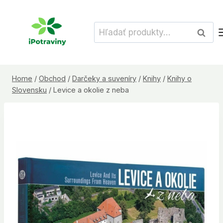
Skip
to
Hľadať:
Vyhľad
content
Home
/
Obchod
/
Darčeky a suveníry
/
Knihy
/
Knihy o
Slovensku
/
Levice a okolie z neba