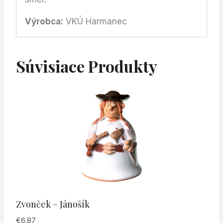
Výrobca:
VKÚ Harmanec
Súvisiace Produkty
Zvonček – Jánošík
€
6.87