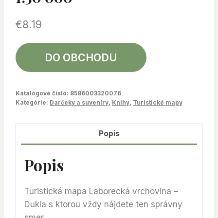
€
8.19
DO OBCHODU
Katalógové číslo:
8586003320076
Kategórie:
Darčeky a suveníry
,
Knihy
,
Turistické mapy
Popis
Popis
Turistická mapa Laborecká vrchovina –
Dukla s ktorou vždy nájdete ten správny
smer.