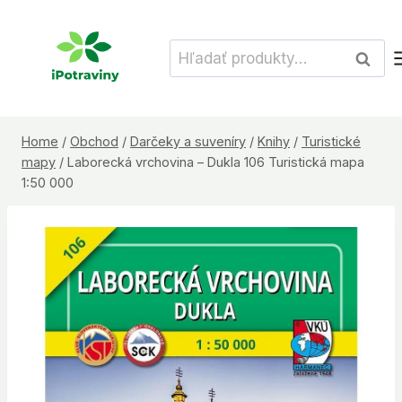
Skip
to
Hľadať:
Vyhľad
content
Home
/
Obchod
/
Darčeky a suveníry
/
Knihy
/
Turistické
mapy
/
Laborecká vrchovina – Dukla 106 Turistická mapa
1:50 000