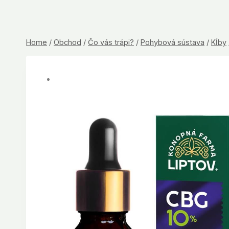
Home
/
Obchod
/
Čo vás trápi?
/
Pohybová sústava
/
Kĺby