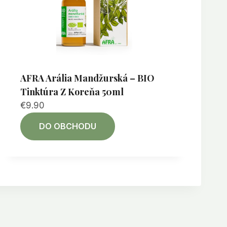
AFRA Arália Mandžurská – BIO
Tinktúra Z Koreňa 50ml
€
9.90
DO OBCHODU