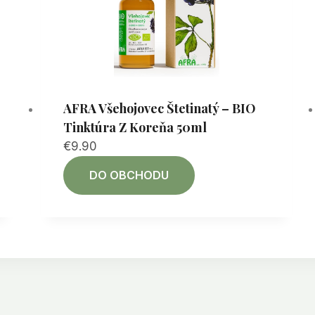
AFRA Všehojovec Štetinatý – BIO
Tinktúra Z Koreňa 50ml
€
9.90
DO OBCHODU