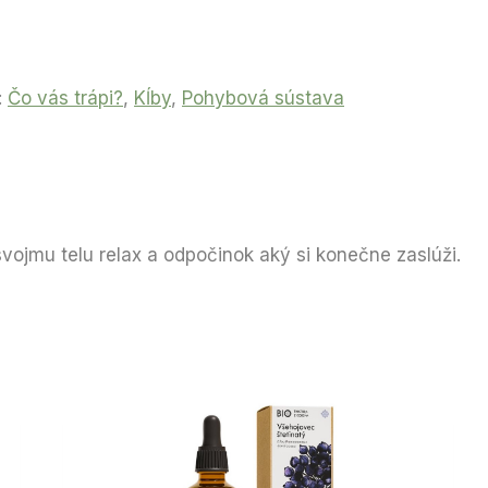
:
Čo vás trápi?
,
Kĺby
,
Pohybová sústava
svojmu telu relax a odpočinok aký si konečne zaslúži.