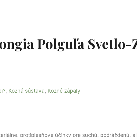
ongia Polguľa Svetlo-Z
pi?
,
Kožná sústava
,
Kožné zápaly
eriálne, protiplesňové účinky pre suchú, podráždenú, al