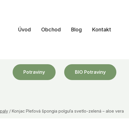
Úvod
Obchod
Blog
Kontakt
Potraviny
BIO Potraviny
paly
/
Konjac Pleťová špongia polguľa svetlo-zelená – aloe vera