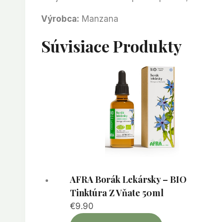
Výrobca:
Manzana
Súvisiace Produkty
AFRA Borák Lekársky – BIO
Tinktúra Z Vňate 50ml
€
9.90