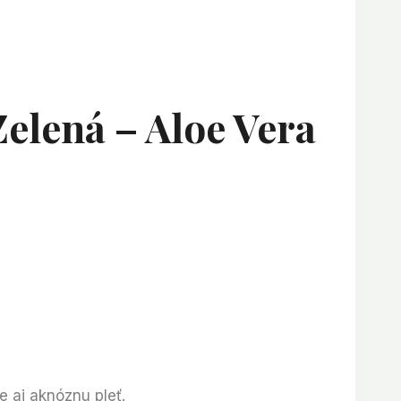
elená – Aloe Vera
e aj aknóznu pleť.