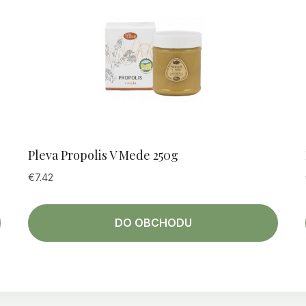
Pleva Propolis V Mede 250g
€
7.42
DO OBCHODU