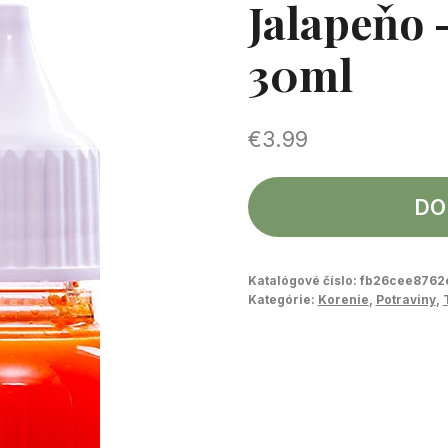
Jalapeňo 
30ml
€
3.99
DO
Katalógové číslo:
fb26cee8762
Kategórie:
Korenie
,
Potraviny
,