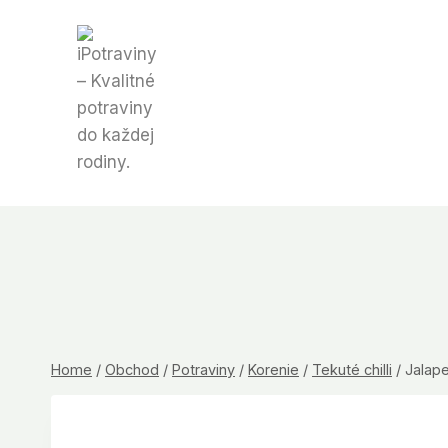
Skip
to
content
Home
/
Obchod
/
Potraviny
/
Korenie
/
Tekuté chilli
/
Jalape