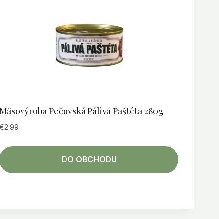
Mäsovýroba Pečovská Pálivá Paštéta 280g
€
2.99
DO OBCHODU