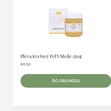
Pleva Kvetový Peľ V Mede 250g
€
6.50
DO OBCHODU