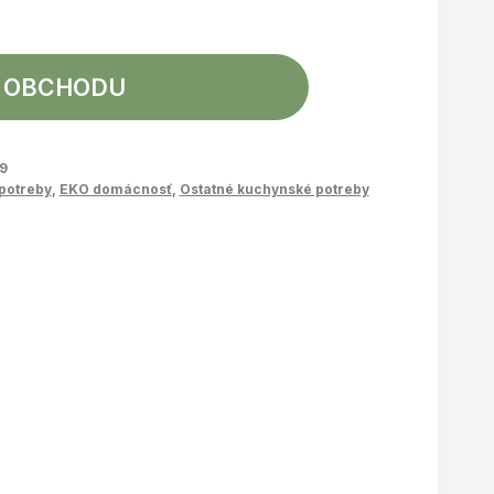
 OBCHODU
9
potreby
,
EKO domácnosť
,
Ostatné kuchynské potreby