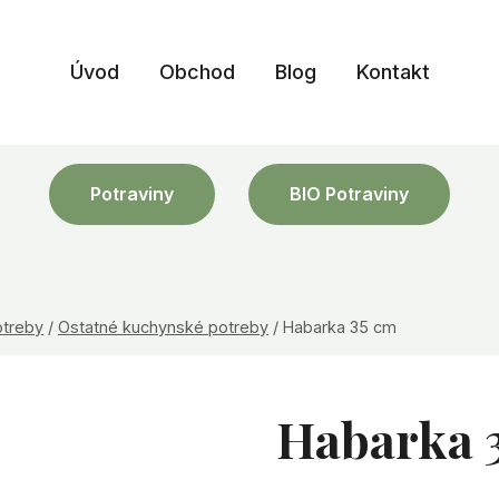
Úvod
Obchod
Blog
Kontakt
Potraviny
BIO Potraviny
otreby
/
Ostatné kuchynské potreby
/
Habarka 35 cm
Habarka 