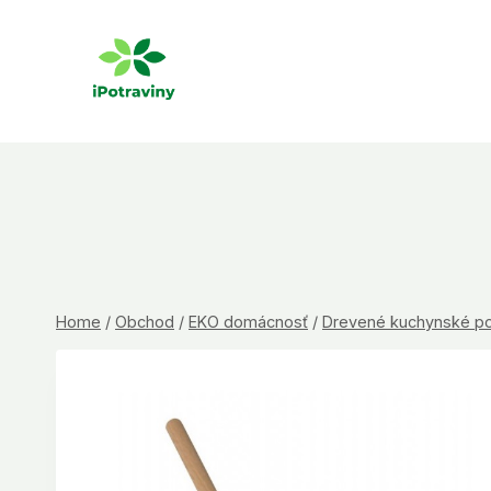
Skip
to
content
Home
/
Obchod
/
EKO domácnosť
/
Drevené kuchynské p