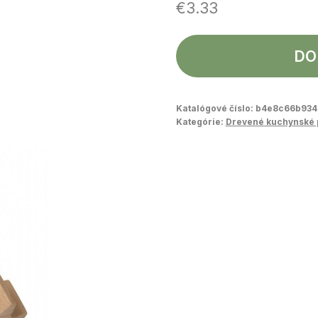
€
3.33
DO
Katalógové číslo:
b4e8c66b934
Kategórie:
Drevené kuchynské 