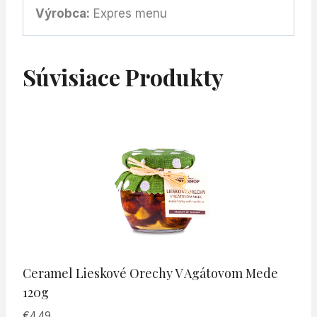
Výrobca:
Expres menu
Súvisiace Produkty
Ceramel Lieskové Orechy V Agátovom Mede
120g
€
4.49