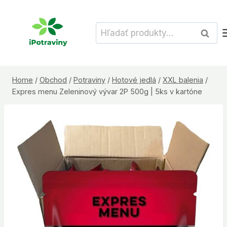
Skip
to
Hľadať:
Vyhľad
content
Home
/
Obchod
/
Potraviny
/
Hotové jedlá
/
XXL balenia
/
Expres menu Zeleninový vývar 2P 500g | 5ks v kartóne