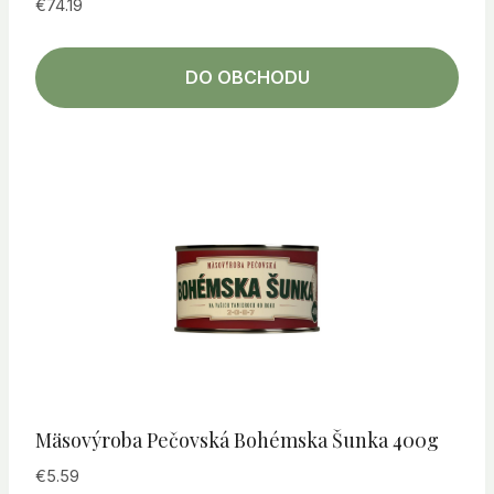
€
74.19
DO OBCHODU
Mäsovýroba Pečovská Bohémska Šunka 400g
€
5.59