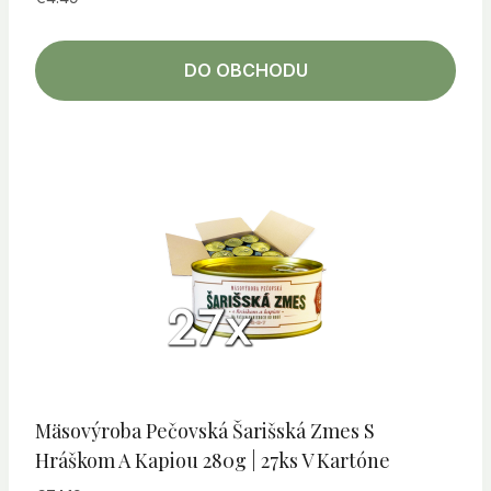
DO OBCHODU
Mäsovýroba Pečovská Šarišská Zmes S
Hráškom A Kapiou 280g | 27ks V Kartóne