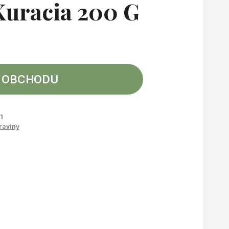
Kuracia 200 G
 OBCHODU
1
raviny