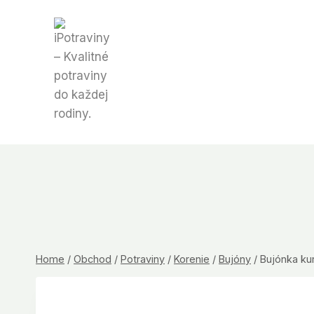
Skip
to
content
Home
/
Obchod
/
Potraviny
/
Korenie
/
Bujóny
/
Bujónka ku