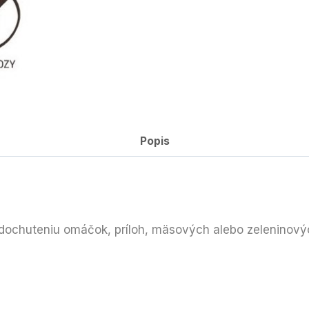
Popis
k dochuteniu omáčok, príloh, mäsových alebo zeleninov