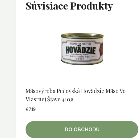
Súvisiace Produkty
Mäsovýroba Pečovská Hovädzie Mäso Vo
Vlastnej Šťave 410g
€
7.19
DO OBCHODU