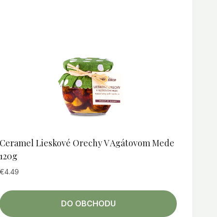
Ceramel Lieskové Orechy V Agátovom Mede
120g
€
4.49
DO OBCHODU