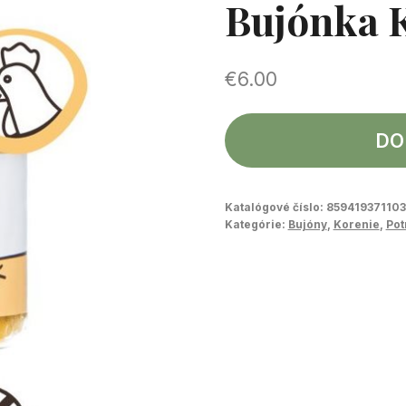
Bujónka 
€
6.00
DO
Katalógové číslo:
859419371103
Kategórie:
Bujóny
,
Korenie
,
Pot