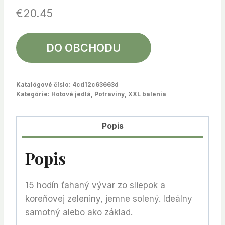
€
20.45
DO OBCHODU
Katalógové číslo:
4cd12c63663d
Kategórie:
Hotové jedlá
,
Potraviny
,
XXL balenia
Popis
Popis
15 hodín ťahaný vývar zo sliepok a
koreňovej zeleniny, jemne solený. Ideálny
samotný alebo ako základ.