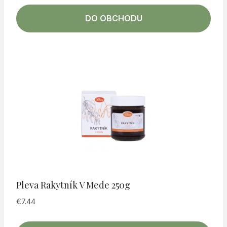
DO OBCHODU
Pleva Rakytník V Mede 250g
€
7.44