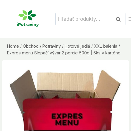
Skip
to
Hľadať:
Vyhľad
content
Home
/
Obchod
/
Potraviny
/
Hotové jedlá
/
XXL balenia
/
Expres menu Slepačí vývar 2 porcie 500g | 5ks v kartóne