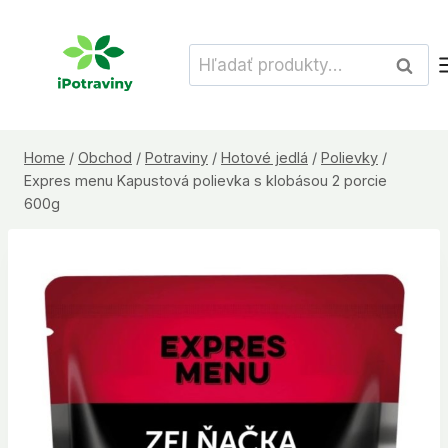
Skip
to
Hľadať:
Vyhľad
content
Home
/
Obchod
/
Potraviny
/
Hotové jedlá
/
Polievky
/
Expres menu Kapustová polievka s klobásou 2 porcie
600g