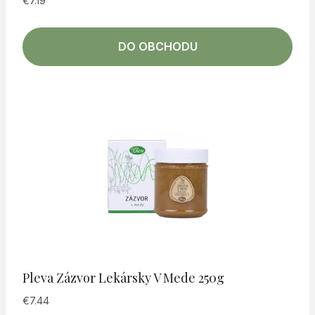
€
7.19
DO OBCHODU
Pleva Zázvor Lekársky V Mede 250g
€
7.44