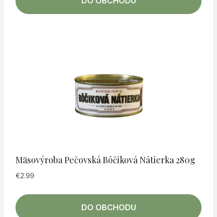
DO OBCHODU
Mäsovýroba Pečovská Bôčiková Nátierka 280g
€
2.99
DO OBCHODU