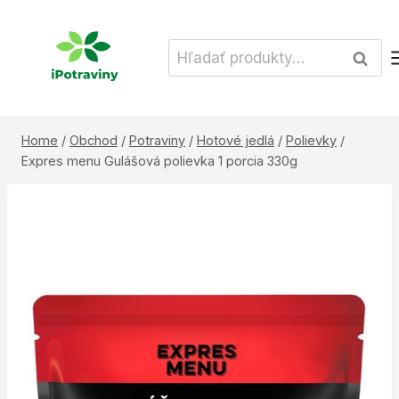
Skip
to
Hľadať:
Vyhľad
content
Home
/
Obchod
/
Potraviny
/
Hotové jedlá
/
Polievky
/
Expres menu Gulášová polievka 1 porcia 330g