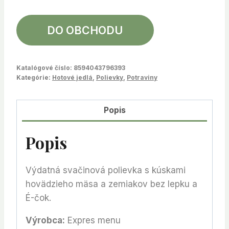
DO OBCHODU
Katalógové číslo:
8594043796393
Kategórie:
Hotové jedlá
,
Polievky
,
Potraviny
Popis
Popis
Výdatná svačinová polievka s kúskami
hovädzieho mäsa a zemiakov bez lepku a
É-čok.
Výrobca:
Expres menu