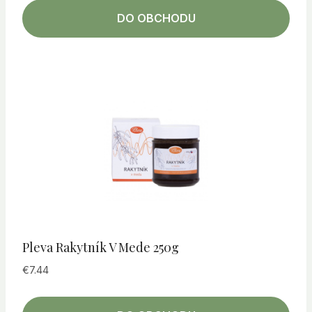
DO OBCHODU
Pleva Rakytník V Mede 250g
€
7.44