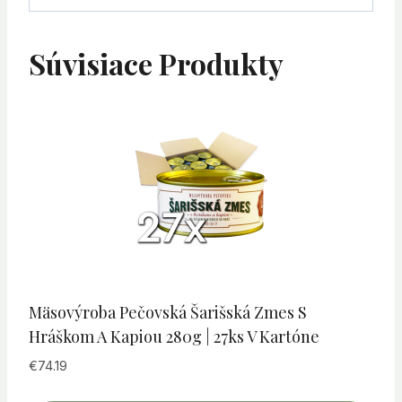
Súvisiace Produkty
Mäsovýroba Pečovská Šarišská Zmes S
Hráškom A Kapiou 280g | 27ks V Kartóne
€
74.19