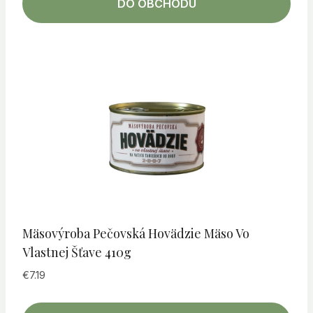
DO OBCHODU
Mäsovýroba Pečovská Hovädzie Mäso Vo
Vlastnej Šťave 410g
€
7.19