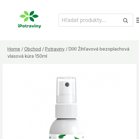
Skip
to
Hľadať:
Vyhľad
content
Home
/
Obchod
/
Potraviny
/
DIXI Žihľavová bezoplachová
vlasová kúra 150ml