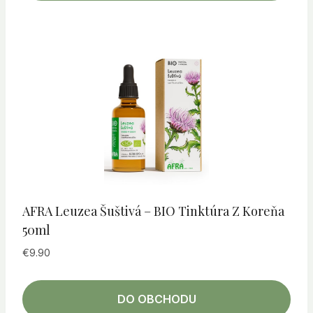
AFRA Leuzea Šuštivá – BIO Tinktúra Z Koreňa
50ml
€
9.90
DO OBCHODU