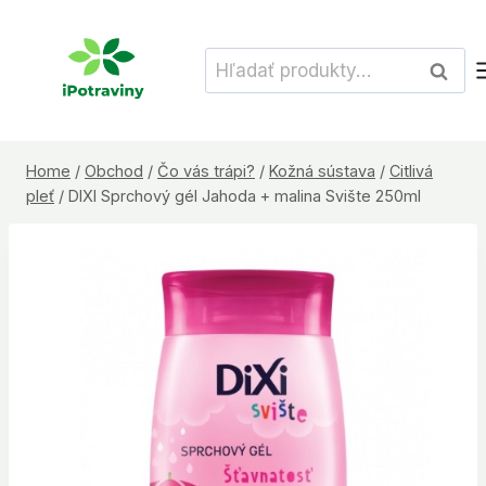
Skip
to
Hľadať:
Vyhľad
content
Home
/
Obchod
/
Čo vás trápi?
/
Kožná sústava
/
Citlivá
pleť
/
DIXI Sprchový gél Jahoda + malina Svište 250ml