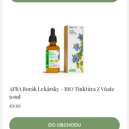
AFRA Borák Lekársky – BIO Tinktúra Z Vňate
50ml
€
9.90
DO OBCHODU