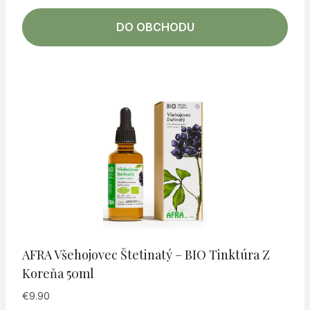
DO OBCHODU
AFRA Všehojovec Štetinatý – BIO Tinktúra Z
Koreňa 50ml
€
9.90