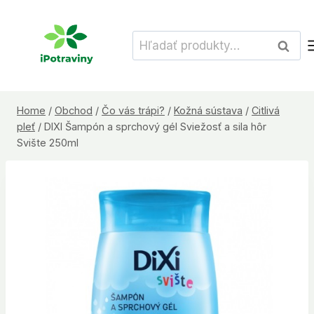
Skip
to
Hľadať:
Vyhľad
content
Home
/
Obchod
/
Čo vás trápi?
/
Kožná sústava
/
Citlivá
pleť
/
DIXI Šampón a sprchový gél Sviežosť a sila hôr
Svište 250ml