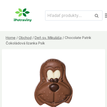
Skip
to
Hľadať:
Vyhľad
content
Home
/
Obchod
/
Deň sv. Mikuláša
/
Chocolate Patrik
Čokoládová lízanka Psík