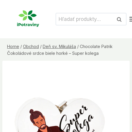
Skip
to
Hľadať:
Vyhľad
content
Home
/
Obchod
/
Deň sv. Mikuláša
/
Chocolate Patrik
Čokoládové srdce biele horké – Super kolega