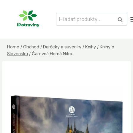
Skip
to
Hľadať:
Vyhľad
content
Home
/
Obchod
/
Darčeky a suveníry
/
Knihy
/
Knihy o
Slovensku
/
Čarovná Horná Nitra