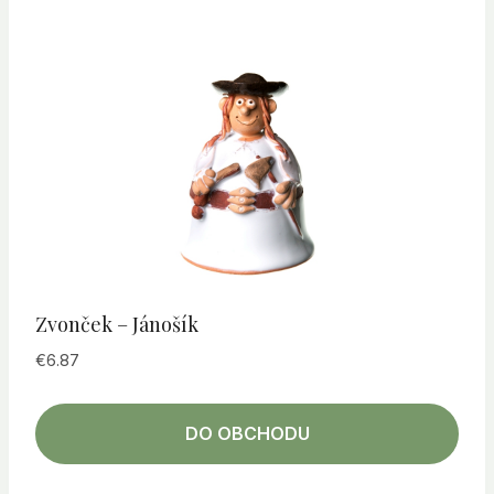
Zvonček – Jánošík
€
6.87
DO OBCHODU