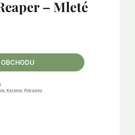
Reaper – Mleté
 OBCHODU
4
nie
,
Korenie
,
Potraviny