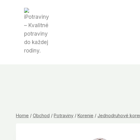
Skip
to
content
Home
/
Obchod
/
Potraviny
/
Korenie
/
Jednodruhové kore