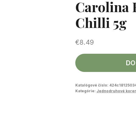
Carolina 
Chilli 5g
€
8.49
DO
Katalógové číslo:
424c1812503
Kategórie:
Jednodruhové kore