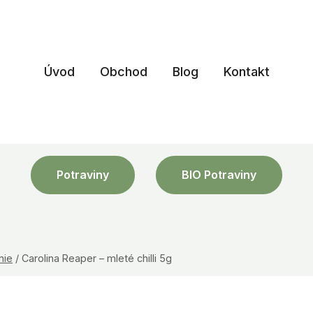
Úvod
Obchod
Blog
Kontakt
Potraviny
BIO Potraviny
nie
/
Carolina Reaper – mleté chilli 5g