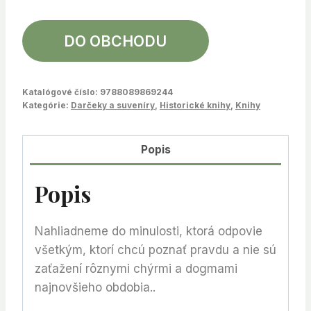
DO OBCHODU
Katalógové číslo:
9788089869244
Kategórie:
Darčeky a suveníry
,
Historické knihy
,
Knihy
Popis
Popis
Nahliadneme do minulosti, ktorá odpovie
všetkým, ktorí chcú poznať pravdu a nie sú
zaťažení rôznymi chýrmi a dogmami
najnovšieho obdobia..