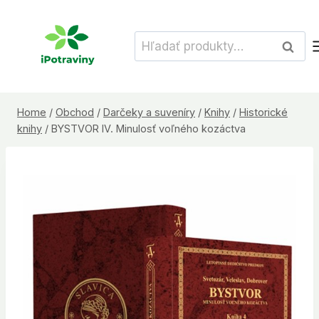
Skip
to
Hľadať:
Vyhľad
content
Home
/
Obchod
/
Darčeky a suveníry
/
Knihy
/
Historické
knihy
/
BYSTVOR IV. Minulosť voľného kozáctva