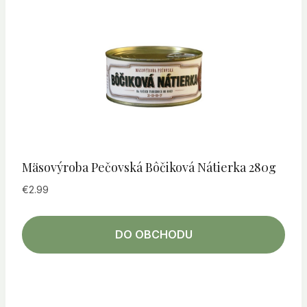
Mäsovýroba Pečovská Bôčiková Nátierka 280g
€
2.99
DO OBCHODU