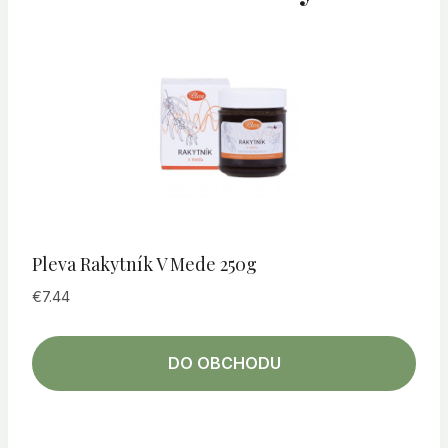
Pleva Rakytník V Mede 250g
€
7.44
DO OBCHODU