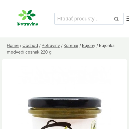
Skip
to
Hľadať:
Vyhľad
content
Home
/
Obchod
/
Potraviny
/
Korenie
/
Bujóny
/
Bujónka
medvedí cesnak 220 g