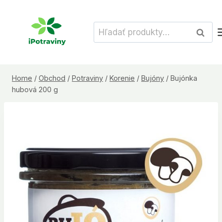
Skip
to
Hľadať:
Vyhľad
content
Home
/
Obchod
/
Potraviny
/
Korenie
/
Bujóny
/
Bujónka
hubová 200 g