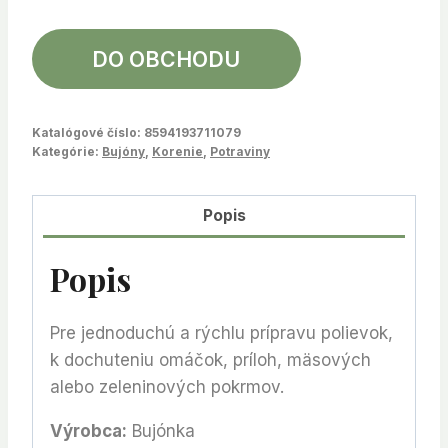
DO OBCHODU
Katalógové číslo:
8594193711079
Kategórie:
Bujóny
,
Korenie
,
Potraviny
Popis
Popis
Pre jednoduchú a rýchlu prípravu polievok,
k dochuteniu omáčok, príloh, mäsových
alebo zeleninových pokrmov.
Výrobca:
Bujónka