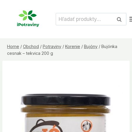
Skip
to
Hľadať:
Vyhľad
content
Home
/
Obchod
/
Potraviny
/
Korenie
/
Bujóny
/
Bujónka
cesnak – tekvica 200 g