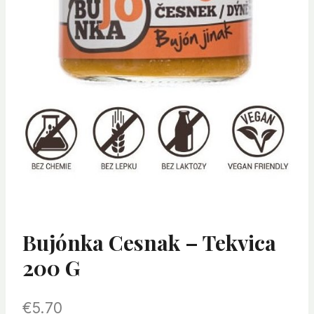
Bujónka Cesnak – Tekvica
200 G
€
5.70