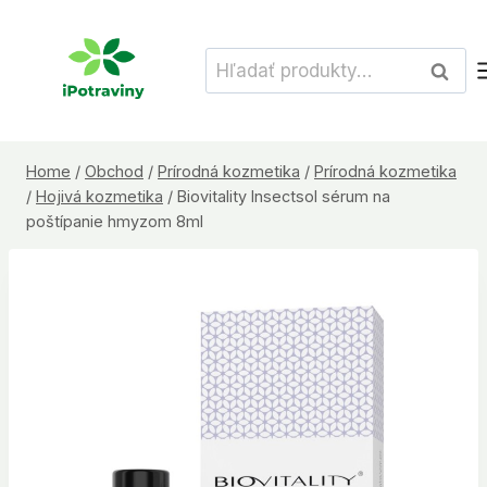
Skip
to
Hľadať:
Vyhľad
content
Home
/
Obchod
/
Prírodná kozmetika
/
Prírodná kozmetika
/
Hojivá kozmetika
/
Biovitality Insectsol sérum na
poštípanie hmyzom 8ml