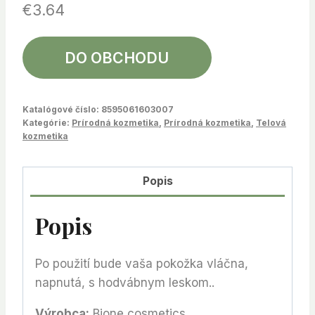
€
3.64
DO OBCHODU
Katalógové číslo:
8595061603007
Kategórie:
Prírodná kozmetika
,
Prírodná kozmetika
,
Telová
kozmetika
Popis
Popis
Po použití bude vaša pokožka vláčna,
napnutá, s hodvábnym leskom..
Výrobca:
Bione cosmetics