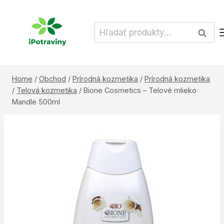
Skip
to
Hľadať:
Vyhľad
content
Home
/
Obchod
/
Prírodná kozmetika
/
Prírodná kozmetika
/
Telová kozmetika
/
Bione Cosmetics – Telové mlieko
Mandle 500ml