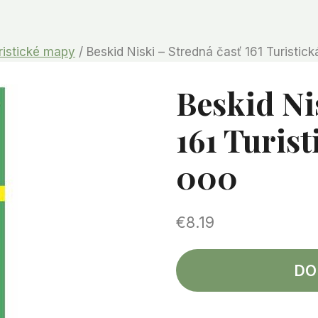
ristické mapy
/
Beskid Niski – Stredná časť 161 Turisti
Beskid Ni
161 Turis
000
€
8.19
DO