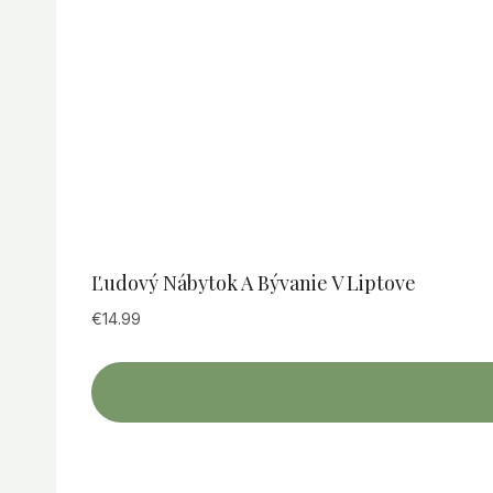
Ľudový Nábytok A Bývanie V Liptove
€
14.99