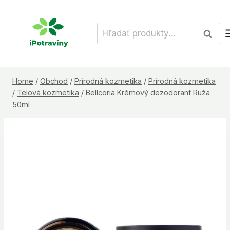
Skip
to
Hľadať:
Vyhľad
content
Home
/
Obchod
/
Prírodná kozmetika
/
Prírodná kozmetika
/
Telová kozmetika
/
Bellcoria Krémový dezodorant Ruža
50ml