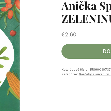
Anička S
ZELENINU
€
2.60
DO
Katalógové číslo:
85860010737
Kategórie:
Darčeky a suveníry
,