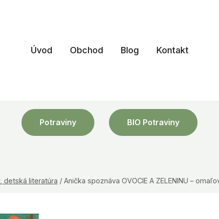
Úvod
Obchod
Blog
Kontakt
Potraviny
BIO Potraviny
detská literatúra
/
Anička spoznáva OVOCIE A ZELENINU – omaľo