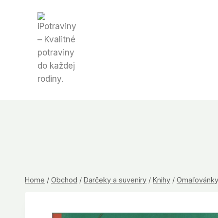
Skip
to
content
Home
/
Obchod
/
Darčeky a suveníry
/
Knihy
/
Omaľovánky, 