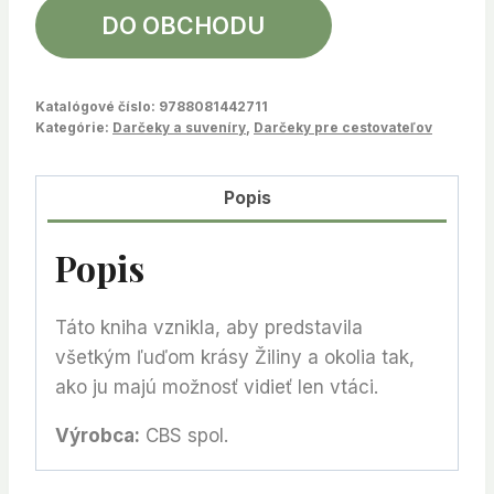
DO OBCHODU
Katalógové číslo:
9788081442711
Kategórie:
Darčeky a suveníry
,
Darčeky pre cestovateľov
Popis
Popis
Táto kniha vznikla, aby predstavila
všetkým ľuďom krásy Žiliny a okolia tak,
ako ju majú možnosť vidieť len vtáci.
Výrobca:
CBS spol.