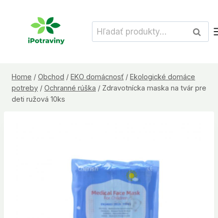
Skip
to
Hľadať:
Vyhľad
content
Home
/
Obchod
/
EKO domácnosť
/
Ekologické domáce
potreby
/
Ochranné rúška
/
Zdravotnícka maska na tvár pre
deti ružová 10ks