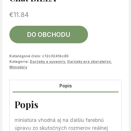
€
11.84
DO OBCHODU
Katalógové číslo:
c12c3241bc83
Kategórie:
Darčeky a suveníry
,
Darčeky pre zberateľov
,
Miniatúry
Popis
Popis
miniatúra vhodná aj na ďalšiu farebnú
úpravu zo skutočných rozmerov reálnej