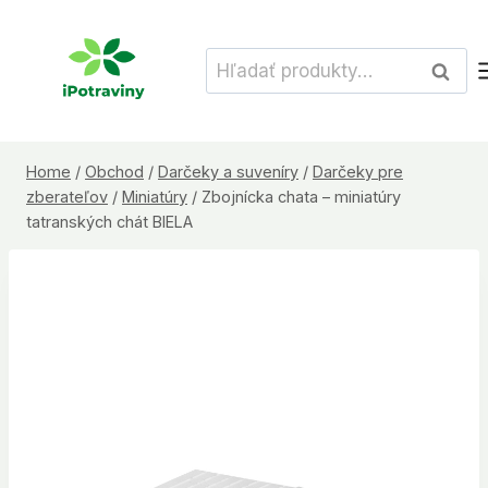
Skip
to
Hľadať:
Vyhľad
content
Home
/
Obchod
/
Darčeky a suveníry
/
Darčeky pre
zberateľov
/
Miniatúry
/
Zbojnícka chata – miniatúry
tatranských chát BIELA