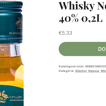
Whisky Ne
40% 0,2L
€
5.33
DO
Katalógové číslo:
85860166000
Kategórie:
Alkohol
,
Nápoje
,
Wh