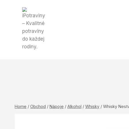
Skip
to
content
Home
/
Obchod
/
Nápoje
/
Alkohol
/
Whisky
/
Whisky Nestv