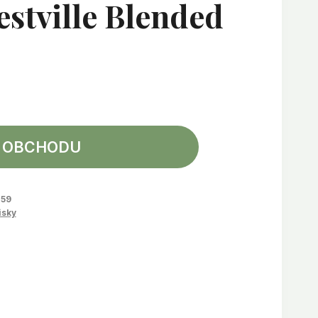
stville Blended
 OBCHODU
59
isky