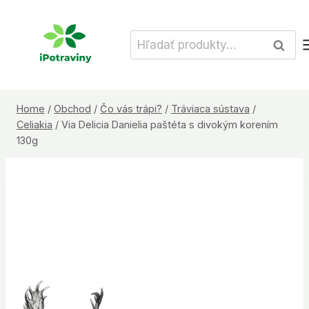
Skip
to
Hľadať:
Vyhľad
content
Home
/
Obchod
/
Čo vás trápi?
/
Tráviaca sústava
/
Celiakia
/
Via Delicia Danielia paštéta s divokým korením
130g