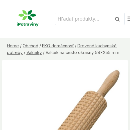
Skip
to
Hľadať:
Vyhľad
content
Home
/
Obchod
/
EKO domácnosť
/
Drevené kuchynské
potreby
/
Valčeky
/
Valček na cesto okrasný 58×255 mm