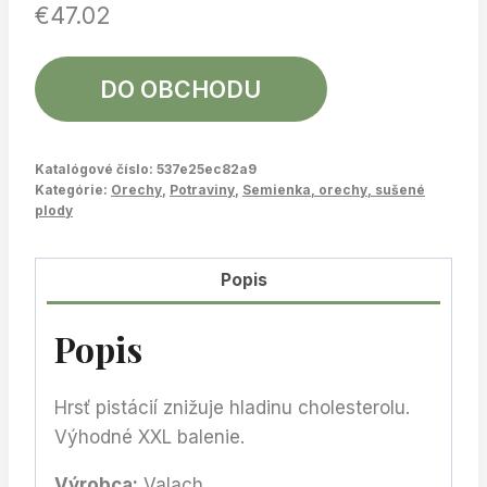
€
47.02
DO OBCHODU
Katalógové číslo:
537e25ec82a9
Kategórie:
Orechy
,
Potraviny
,
Semienka, orechy, sušené
plody
Popis
Popis
Hrsť pistácií znižuje hladinu cholesterolu.
Výhodné XXL balenie.
Výrobca:
Valach