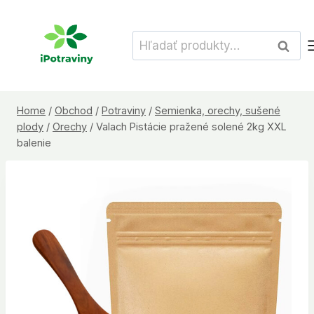
Skip
to
Hľadať:
Vyhľad
content
Home
/
Obchod
/
Potraviny
/
Semienka, orechy, sušené
plody
/
Orechy
/
Valach Pistácie pražené solené 2kg XXL
balenie