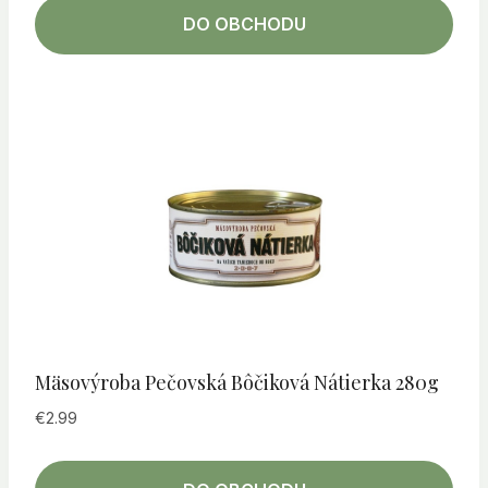
DO OBCHODU
Mäsovýroba Pečovská Bôčiková Nátierka 280g
€
2.99