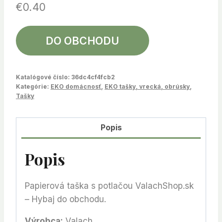
€
0.40
DO OBCHODU
Katalógové číslo:
36dc4cf4fcb2
Kategórie:
EKO domácnosť
,
EKO tašky, vrecká, obrúsky
,
Tašky
Popis
Popis
Papierová taška s potlačou ValachShop.sk
– Hybaj do obchodu.
Výrobca:
Valach