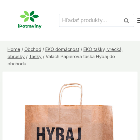
Skip
to
Hľadať:
Vyhľad
content
Home
/
Obchod
/
EKO domácnosť
/
EKO tašky, vrecká,
obrúsky
/
Tašky
/
Valach Papierová taška Hybaj do
obchodu